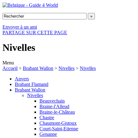
Envoyer à un ami
PARTAGE SUR CETTE PAGE
Nivelles
Menu
Accueil
>
Brabant Wallon
>
Nivelles
>
Nivelles
Anvers
Brabant Flamand
Brabant Wallon
Nivelles
Beauvechain
Braine-l'Alleud
Braine-le-Château
Chastre
Chaumont-Gistoux
Court-Saint-Etienne
Genappe