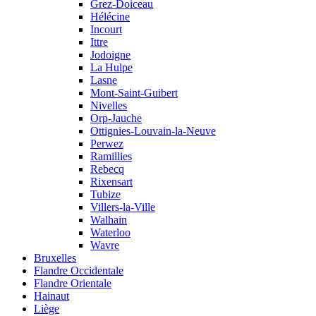
Grez-Doiceau
Hélécine
Incourt
Ittre
Jodoigne
La Hulpe
Lasne
Mont-Saint-Guibert
Nivelles
Orp-Jauche
Ottignies-Louvain-la-Neuve
Perwez
Ramillies
Rebecq
Rixensart
Tubize
Villers-la-Ville
Walhain
Waterloo
Wavre
Bruxelles
Flandre Occidentale
Flandre Orientale
Hainaut
Liège