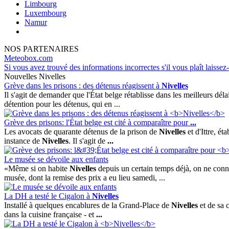
Limbourg
Luxembourg
Namur
NOS PARTENAIRES
Meteobox.com
Si vous avez trouvé des informations incorrectes s'il vous plaît laissez
Nouvelles Nivelles
Grève dans les prisons : des détenus réagissent à
Nivelles
Il s'agit de demander que l'État belge rétablisse dans les meilleurs dé
détention pour les détenus, qui en ...
Grève des prisons: l'État belge est cité à comparaître pour
...
Les avocats de quarante détenus de la prison de
Nivelles
et d'Ittre, é
instance de
Nivelles
. Il s'agit de
...
Le musée se dévoile aux enfants
«Même si on habite
Nivelles
depuis un certain temps déjà, on ne con
musée, dont la remise des prix a eu lieu samedi, ...
La DH a testé le Cigalon à
Nivelles
Installé à quelques encablures de la Grand-Place de
Nivelles
et de sa c
dans la cuisine française - et
...