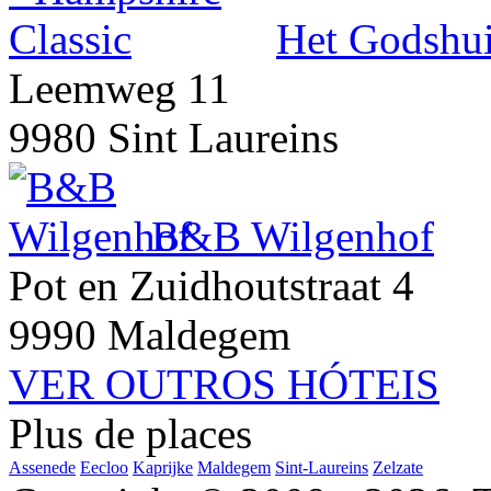
Het Godshui
Leemweg 11
9980 Sint Laureins
B&B Wilgenhof
Pot en Zuidhoutstraat 4
9990 Maldegem
VER OUTROS HÓTEIS
Plus de places
Assenede
Eecloo
Kaprijke
Maldegem
Sint-Laureins
Zelzate