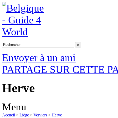
Envoyer à un ami
PARTAGE SUR CETTE P
Herve
Menu
Accueil
>
Liège
>
Verviers
>
Herve