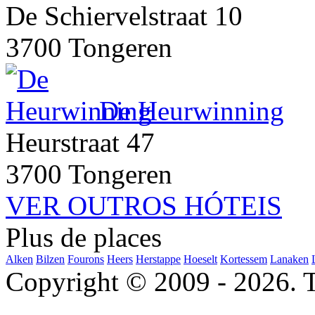
De Schiervelstraat 10
3700 Tongeren
De Heurwinning
Heurstraat 47
3700 Tongeren
VER OUTROS HÓTEIS
Plus de places
Alken
Bilzen
Fourons
Heers
Herstappe
Hoeselt
Kortessem
Lanaken
Copyright © 2009 - 2026. To