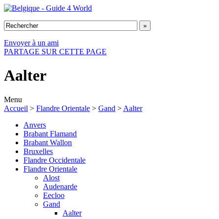
Envoyer à un ami
PARTAGE SUR CETTE PAGE
Aalter
Menu
Accueil
>
Flandre Orientale
>
Gand
>
Aalter
Anvers
Brabant Flamand
Brabant Wallon
Bruxelles
Flandre Occidentale
Flandre Orientale
Alost
Audenarde
Eecloo
Gand
Aalter