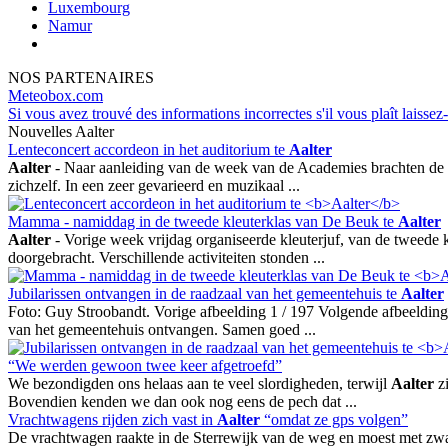
Luxembourg
Namur
NOS PARTENAIRES
Meteobox.com
Si vous avez trouvé des informations incorrectes s'il vous plaît laissez
Nouvelles Aalter
Lenteconcert accordeon in het auditorium te
Aalter
Aalter
- Naar aanleiding van de week van de Academies brachten de l
zichzelf. In een zeer gevarieerd en muzikaal ...
Mamma - namiddag in de tweede kleuterklas van De Beuk te
Aalter
Aalter
- Vorige week vrijdag organiseerde kleuterjuf, van de tweed
doorgebracht. Verschillende activiteiten stonden ...
Jubilarissen ontvangen in de raadzaal van het gemeentehuis te
Aalter
Foto: Guy Stroobandt. Vorige afbeelding 1 / 197 Volgende afbeeldin
van het gemeentehuis ontvangen. Samen goed ...
“We werden gewoon twee keer afgetroefd”
We bezondigden ons helaas aan te veel slordigheden, terwijl
Aalter
zi
Bovendien kenden we dan ook nog eens de pech dat ...
Vrachtwagens rijden zich vast in
Aalter
“omdat ze gps volgen”
De vrachtwagen raakte in de Sterrewijk van de weg en moest met zw