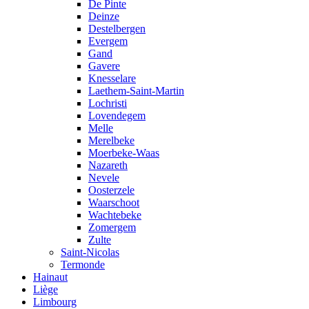
De Pinte
Deinze
Destelbergen
Evergem
Gand
Gavere
Knesselare
Laethem-Saint-Martin
Lochristi
Lovendegem
Melle
Merelbeke
Moerbeke-Waas
Nazareth
Nevele
Oosterzele
Waarschoot
Wachtebeke
Zomergem
Zulte
Saint-Nicolas
Termonde
Hainaut
Liège
Limbourg