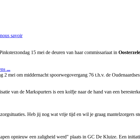
-nous savoir
Pinksterzondag 15 mei de deuren van haar commissariaat in
Oosterzel
dens
...
dag 2 mei om middernacht spoorwegovergang 76 t.h.v. de Oudenaardse
nisatie van de Markspurters is een kolfje naar de hand van een bereste
zorgsituaties. Heb jij nog wat vrije tijd en wil je graag mantelzorgers s
slapen opnieuw een zaligheid werd" plaats in GC De Kluize. Een initi