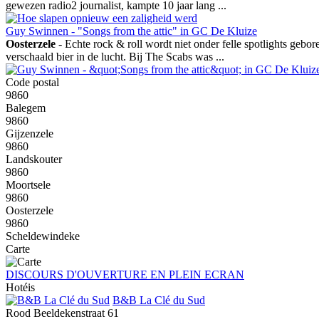
gewezen radio2 journalist, kampte 10 jaar lang ...
Guy Swinnen - "Songs from the attic" in GC De Kluize
Oosterzele
- Echte rock & roll wordt niet onder felle spotlights geb
verschaald bier in de lucht. Bij The Scabs was ...
Code postal
9860
Balegem
9860
Gijzenzele
9860
Landskouter
9860
Moortsele
9860
Oosterzele
9860
Scheldewindeke
Carte
DISCOURS D'OUVERTURE EN PLEIN ECRAN
Hotéis
B&B La Clé du Sud
Rood Beeldekenstraat 61